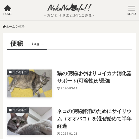
HOME
MENU
- おひとりさまとおねこさま -
ホーム
便秘
便秘
– tag –
猫の便秘はやはりロイカナ消化器
ウチのネコ
サポート(可溶性)が最強
2026-03-11
ネコの便秘解消のためにサイリウ
ウチのネコ
ム（オオバコ）を混ぜ始めて半年
経過
2024-01-23