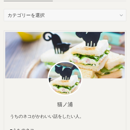
カ
テ
ゴ
リ
ー
猫ノ浦
うちのネコがかわいい話をしたい人。