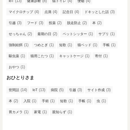
(13)
(8)
(4)
(4)
IoT
健康診断
猫トイレ
便秘
(4)
(4)
(4)
(3)
マイクロチップ
点滴
記念日
ドキッとした話
(3)
(3)
(2)
(2)
(2)
引越
フード
投薬
脱走防止
本
(2)
(2)
(1)
(1)
せっちゃん
最期の日
ペットシッター
サプリ
(1)
(1)
(1)
(1)
(1)
強制給餌
つめとぎ
短歌
猫ベッド
手帳
(1)
(1)
(1)
(1)
駆虫薬
猫用こたつ
キャットケージ
寄付
(1)
おやつ
おひとりさま
(14)
(13)
(5)
(3)
(3)
世間話
IoT
病院
引越
サイト作成
(2)
(1)
(1)
(1)
(1)
(1)
本
入院
手術
短歌
手帳
虫
(1)
(1)
(1)
胃カメラ
家電
親知らず