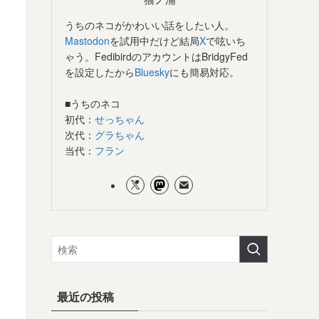
うちのネコがかわいい話をしたい人。
Mastodon
を試用中だけど結局
X
で呟いち
ゃう。FedibirdのアカウントはBridgyFed
を設定したから
Bluesky
にも簡易対応。
■うちのネコ
初代：
せっちゃん
次代：
グラちゃん
当代：
フラン
最近の投稿