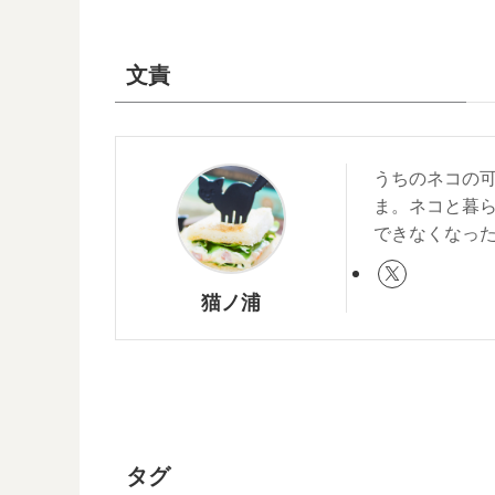
文責
うちのネコの
ま。ネコと暮
できなくなっ
猫ノ浦
タグ