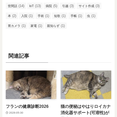
(14)
(13)
(5)
(3)
(3)
世間話
IoT
病院
引越
サイト作成
(2)
(1)
(1)
(1)
(1)
(1)
本
入院
手術
短歌
手帳
虫
(1)
(1)
(1)
胃カメラ
家電
親知らず
関連記事
フランの健康診断2026
猫の便秘はやはりロイカナ
消化器サポート(可溶性)が
2026-05-30