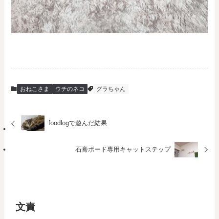
おねこさま
ウチのネコ
グラちゃん
foodlogで遊んだ結果
石膏ボード専用キャットステップ
文責