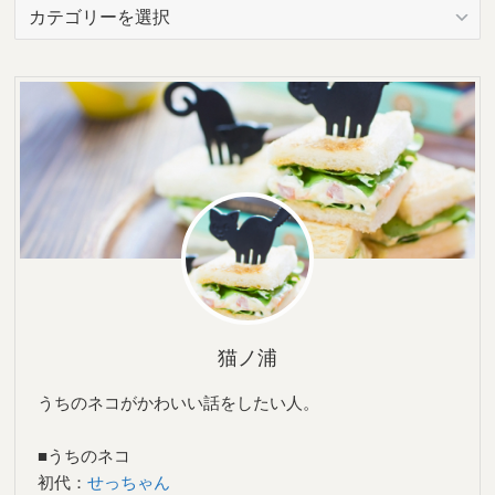
カ
テ
ゴ
リ
ー
猫ノ浦
うちのネコがかわいい話をしたい人。
■うちのネコ
初代：
せっちゃん